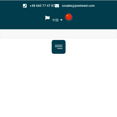
+48 660 77 47 87
cnsales@pestwest.com
中国
Chemeleon®
Uplight