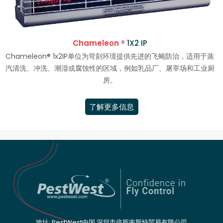
Chameleon ®
1X2 IP
Chameleon® 1x2IP单位为苛刻环境提供先进的飞蝇防治，适用于蒸
汽清洗、冲洗、潮湿或腐蚀性的区域，例如乳品厂、屠宰场和工业厨
房。
了解更多信息
地址: PestWest中国 深圳市倍斯韦斯特贸易有限公司